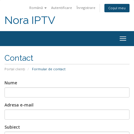
Română
Autentificare
Înregistrare
Coșul meu
Nora IPTV
Togg
navig
Contact
Portal clienți
Formular de contact
Nume
Adresa e-mail
Subiect